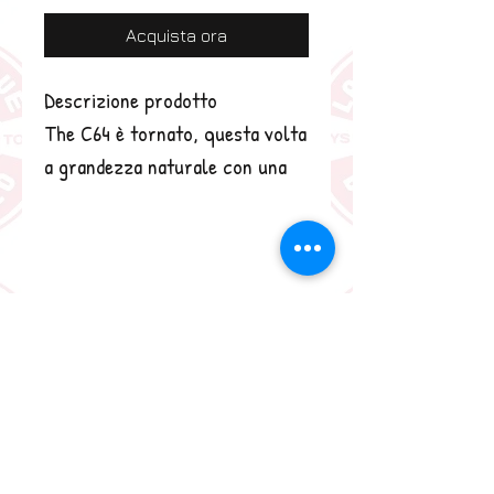
Acquista ora
Descrizione prodotto
The C64 è tornato, questa volta
a grandezza naturale con una
tastiera funzionante per il fan
del computer di casa retrò
dedicato. Dotato di tre modalità
selezionabili: C64, VIC 20 e
Games Carousel. Collegalo a
qualsiasi TV moderna tramite
HDMI per immagini nitide in HD a
720p, a 60 Hz o 50 Hz. Un
joystick aggiornato, ora dotato