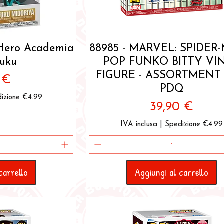
pida
Vista rapida
Hero Academia
88985 - MARVEL: SPIDER
zuku
POP FUNKO BITTY VI
FIGURE - ASSORTMENT 
zo
 €
PDQ
izione €4.99
Prezzo
39,90 €
IVA inclusa
|
Spedizione €4.99
carrello
Aggiungi al carrello