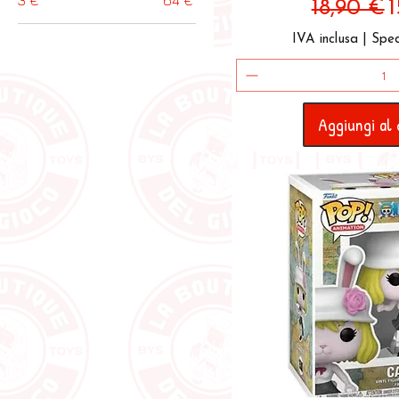
Prezzo r
P
18,90 €
1
IVA inclusa
|
Sped
Aggiungi al 