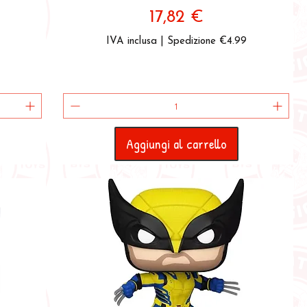
Prezzo
17,82 €
IVA inclusa
|
Spedizione €4.99
Aggiungi al carrello