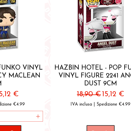
pida
Vista rapida
 FUNKO VINYL
HAZBIN HOTEL - POP 
UCY MACLEAN
VINYL FIGURE 2241 A
M
DUST 9CM
egolare
rezzo scontato
Prezzo regolare
Prezzo s
5,12 €
18,90 €
15,12 €
izione €4.99
IVA inclusa
|
Spedizione €4.99