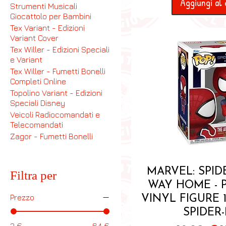
Aggiungi al 
Strumenti Musicali
Giocattolo per Bambini
Tex Variant - Edizioni
Variant Cover
Tex Willer - Edizioni Speciali
e Variant
Tex Willer - Fumetti Bonelli
Completi Online
Topolino Variant - Edizioni
Speciali Disney
Veicoli Radiocomandati e
Telecomandati
Zagor - Fumetti Bonelli
Vista ra
MARVEL: SPI
Filtra per
WAY HOME - 
Prezzo
VINYL FIGURE 
SPIDER
3 €
64 €