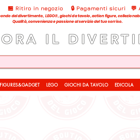
€
🏪 Ritiro in negozio
🔒 Pagamenti sicuri
💬
ondo del divertimento, LEGO®, giochi da tavolo, action figure, collezionabili
Qualità, convenienza e passione al servizio del tuo sorriso.
LORA IL DIVERT
FIGURES&GADGET
LEGO
GIOCHI DA TAVOLO
EDICOLA