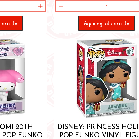
carrello
Aggiungi al carrello
pida
Vista rapida
ROMI 20TH
DISNEY: PRINCESS HOLI
- POP FUNKO
POP FUNKO VINYL FIGU