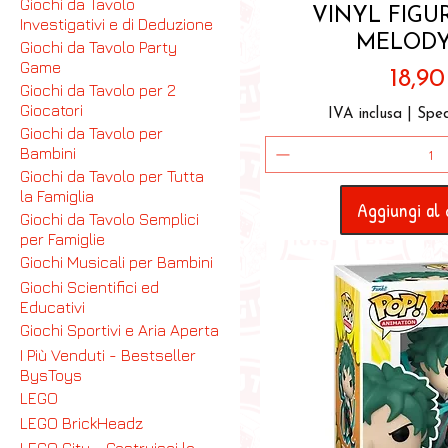
Giochi da Tavolo
VINYL FIGU
Investigativi e di Deduzione
MELODY
Giochi da Tavolo Party
Game
Prez
18,9
Giochi da Tavolo per 2
Giocatori
IVA inclusa
|
Sped
Giochi da Tavolo per
Bambini
Giochi da Tavolo per Tutta
la Famiglia
Aggiungi al 
Giochi da Tavolo Semplici
per Famiglie
Giochi Musicali per Bambini
Giochi Scientifici ed
Educativi
Giochi Sportivi e Aria Aperta
I Più Venduti - Bestseller
BysToys
LEGO
LEGO BrickHeadz
LEGO City - Costruisci la