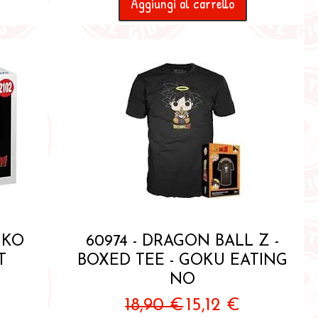
Aggiungi al carrello
Vista rapida
NKO
60974 - DRAGON BALL Z -
T
BOXED TEE - GOKU EATING
NO
contato
Prezzo regolare
Prezzo scontato
18,90 €
15,12 €