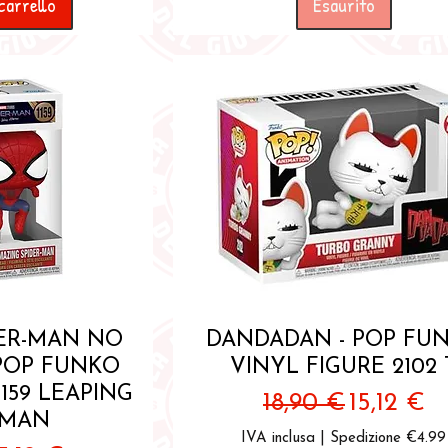
carrello
Esaurito
pida
Vista rapida
DER-MAN NO
DANDADAN - POP FU
POP FUNKO
VINYL FIGURE 2102 
1159 LEAPING
Prezzo regolare
Prezzo s
18,90 €
15,12 €
-MAN
IVA inclusa
|
Spedizione €4.99