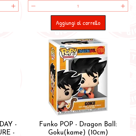
Aggiungi al carrello
Vista rapida
DAY -
Funko POP - Dragon Ball:
RE -
Goku(kame) (10cm)