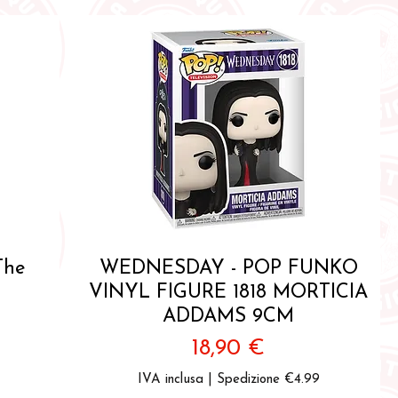
Vista rapida
The
WEDNESDAY - POP FUNKO
VINYL FIGURE 1818 MORTICIA
ADDAMS 9CM
Prezzo
18,90 €
IVA inclusa
|
Spedizione €4.99