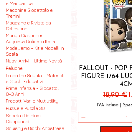
e Meccanica
Macchine Giocattolo e
Trenini
Magazine e Riviste da
Collezione
Manga Giapponesi -
Acquista Online in Italia
Modellismo - Kit e Modelli in
Scala
Nuovi Arrivi - Ultime Novità
Vista ra
FALLOUT - POP
Peluche
Preordine Scuola - Materiali
FIGURE 1764 L
e Giochi Educativi
4C
Prima Infanzia - Giocattoli
Prezzo r
P
0-3 Anni
18,90 €
1
Prodotti Vari e Multiutility
IVA inclusa
|
Sped
Puzzle e Puzzle 3D
Snack e Dolciumi
Giapponesi
Squishy e Giochi Antistress