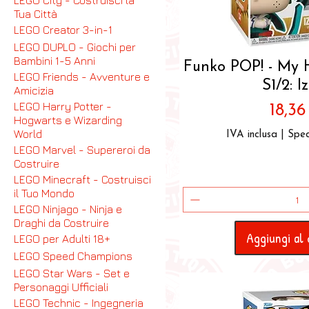
Tua Città
LEGO Creator 3-in-1
LEGO DUPLO - Giochi per
Bambini 1-5 Anni
Vista ra
Funko POP! - My 
LEGO Friends - Avventure e
S1/2: I
Amicizia
LEGO Harry Potter -
Prez
18,36
Hogwarts e Wizarding
World
IVA inclusa
|
Sped
LEGO Marvel - Supereroi da
Costruire
LEGO Minecraft - Costruisci
il Tuo Mondo
LEGO Ninjago - Ninja e
Draghi da Costruire
Aggiungi al 
LEGO per Adulti 18+
LEGO Speed Champions
LEGO Star Wars - Set e
Personaggi Ufficiali
LEGO Technic - Ingegneria