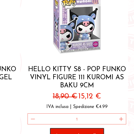
Vista rapida
FUNKO
HELLO KITTY S8 - POP FUNKO
NGEL
VINYL FIGURE 111 KUROMI AS
BAKU 9CM
contato
Prezzo regolare
Prezzo scontato
18,90 €
15,12 €
IVA inclusa
|
Spedizione €4.99