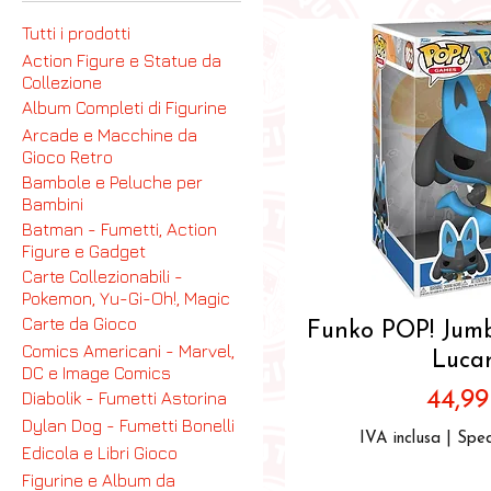
Tutti i prodotti
Action Figure e Statue da
Collezione
Album Completi di Figurine
Arcade e Macchine da
Gioco Retro
Bambole e Peluche per
Bambini
Batman - Fumetti, Action
Figure e Gadget
Carte Collezionabili -
Pokemon, Yu-Gi-Oh!, Magic
Carte da Gioco
Vista ra
Funko POP! Jumb
Comics Americani - Marvel,
Lucar
DC e Image Comics
Prez
44,9
Diabolik - Fumetti Astorina
Dylan Dog - Fumetti Bonelli
IVA inclusa
|
Sped
Edicola e Libri Gioco
Figurine e Album da