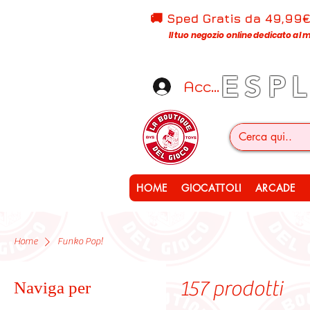
🚚 Sped Gratis d
a 49,99
Il tuo negozio online dedicato al m
ESP
Accedi
HOME
GIOCATTOLI
ARCADE
Home
Funko Pop!
157 prodotti
Naviga per