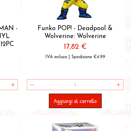
Vista rapida
-MAN -
Funko POP! - Deadpool &
NYL
Wolverine: Wolverine
12PC
Prezzo
17,82 €
IVA inclusa
|
Spedizione €4.99
Aggiungi al carrello