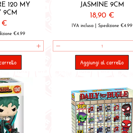
RE 120 MY
JASMINE 9CM
 9CM
Prezzo
18,90 €
zo
0 €
IVA inclusa
|
Spedizione €4.99
izione €4.99
carrello
Aggiungi al carrello