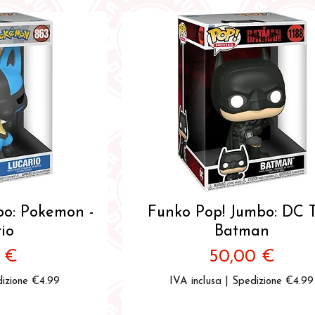
pida
Vista rapida
o: Pokemon -
Funko Pop! Jumbo: DC 
io
Batman
zo
Prezzo
9 €
50,00 €
izione €4.99
IVA inclusa
|
Spedizione €4.99