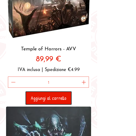
Temple of Horrors - AVV
Prezzo
89,99 €
IVA inclusa
|
Spedizione €4.99
Aggiungi al carrello