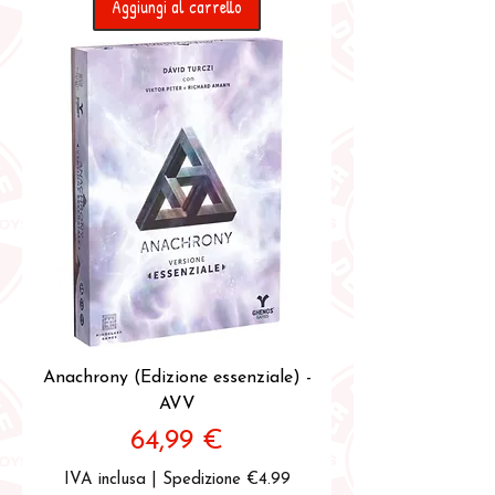
Aggiungi al carrello
Anachrony (Edizione essenziale) -
AVV
Prezzo
64,99 €
IVA inclusa
|
Spedizione €4.99