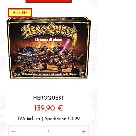
Anni 14+
HEROQUEST
Prezzo
139,90 €
IVA inclusa
|
Spedizione €4.99