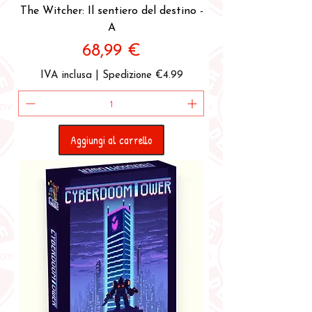
The Witcher: Il sentiero del destino -
A
Prezzo
68,99 €
IVA inclusa
|
Spedizione €4.99
Aggiungi al carrello