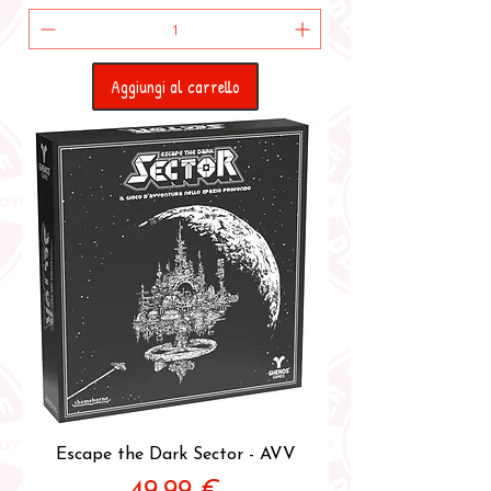
Aggiungi al carrello
Escape the Dark Sector - AVV
Prezzo