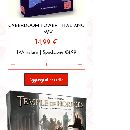
CYBERDOOM TOWER - ITALIANO
- AVV
Prezzo
14,99 €
IVA inclusa
|
Spedizione €4.99
Aggiungi al carrello