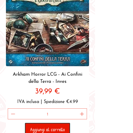
Arkham Horror LCG - Ai Confini
della Terra - Inves
Prezzo
39,99 €
IVA inclusa
|
Spedizione €4.99
Aggiungi al carrello