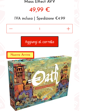
Mass Effect AVV
Prezzo
49,99 €
IVA inclusa
|
Spedizione €4.99
Aggiungi al carrello
Nuovo Arrivo