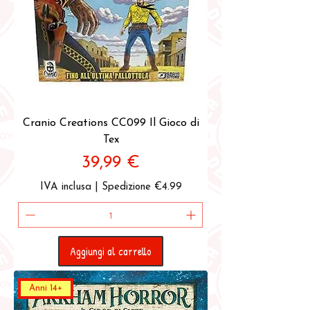
Cranio Creations CC099 Il Gioco di
Tex
Prezzo
39,99 €
IVA inclusa
|
Spedizione €4.99
Aggiungi al carrello
Anni 14+