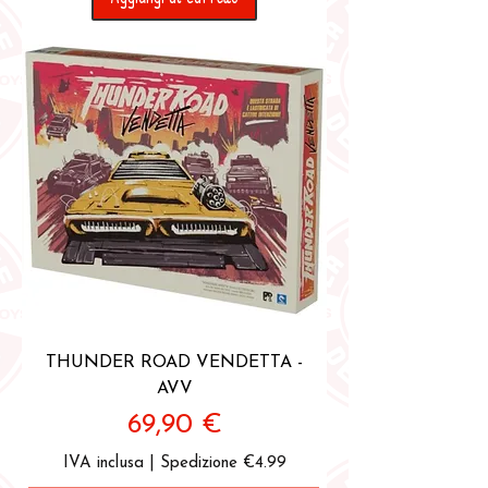
THUNDER ROAD VENDETTA -
AVV
Prezzo
69,90 €
IVA inclusa
|
Spedizione €4.99