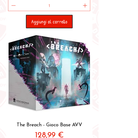
Aggiungi al carrello
The Breach - Gioco Base AVV
Prezzo
128,99 €