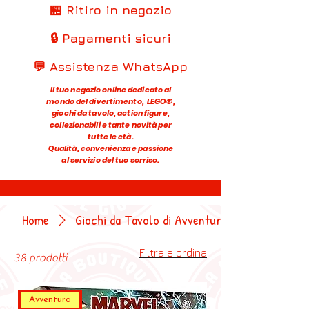
🏪 Ritiro in negozio
🔒 Pagamenti sicuri
💬 Assistenza WhatsApp
Il tuo negozio online dedicato al
mondo del divertimento, LEGO®,
giochi da tavolo, action figure,
collezionabili e tante novità per
tutte le età.
Qualità, convenienza e passione
al servizio del tuo sorriso.
Home
Giochi da Tavolo di Avventura
Filtra e ordina
38 prodotti
Avventura