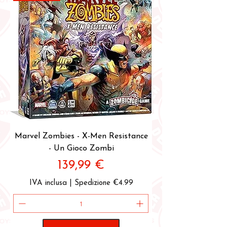
Marvel Zombies - X-Men Resistance
- Un Gioco Zombi
Prezzo
139,99 €
IVA inclusa
|
Spedizione €4.99