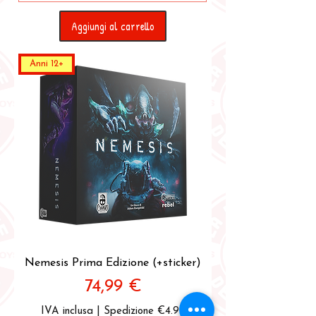
Aggiungi al carrello
Anni 12+
Nemesis Prima Edizione (+sticker)
Prezzo
74,99 €
IVA inclusa
|
Spedizione €4.99