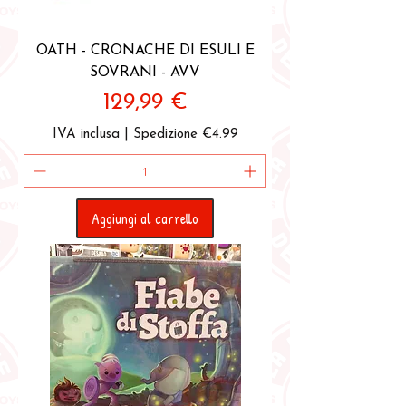
OATH - CRONACHE DI ESULI E
SOVRANI - AVV
Prezzo
129,99 €
IVA inclusa
|
Spedizione €4.99
Aggiungi al carrello