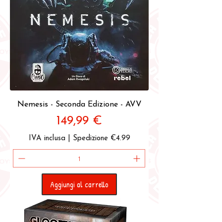
Nemesis - Seconda Edizione - AVV
Prezzo
149,99 €
IVA inclusa
|
Spedizione €4.99
Aggiungi al carrello