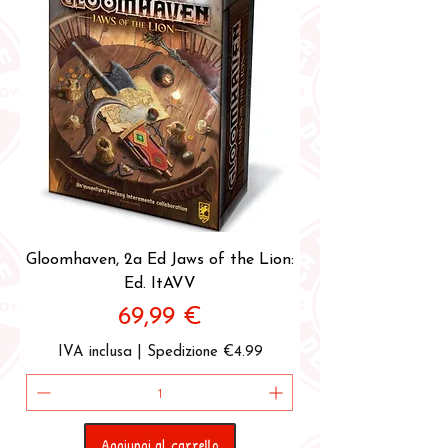
Gloomhaven, 2a Ed Jaws of the Lion:
Ed. ItAVV
Prezzo
69,99 €
IVA inclusa
|
Spedizione €4.99
Aggiungi al carrello