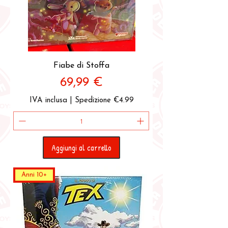
Fiabe di Stoffa
Prezzo
69,99 €
IVA inclusa
|
Spedizione €4.99
Aggiungi al carrello
Anni 10+