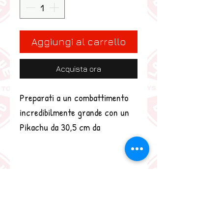
Aggiungi al carrello
Acquista ora
Preparati a un combattimento 
incredibilmente grande con un 
Pikachu da 30,5 cm da 
costruire! Porta i tuoi 
allenamenti Pokémon a livelli più 
alti con questo Pikachu da 30,5 
cm da oltre 600 pezzi! 
Caratterizzato dalla tipica coda 
a forma di saetta, le guance 