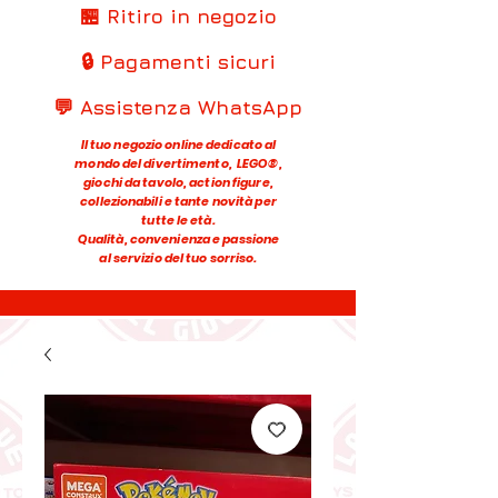
🏪 Ritiro in negozio
🔒 Pagamenti sicuri
💬 Assistenza WhatsApp
Il tuo negozio online dedicato al
mondo del divertimento, LEGO®,
giochi da tavolo, action figure,
collezionabili e tante novità per
tutte le età.
Qualità, convenienza e passione
al servizio del tuo sorriso.