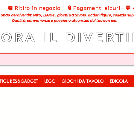
€
🏪 Ritiro in negozio
🔒 Pagamenti sicuri
💬
ondo del divertimento, LEGO®, giochi da tavolo, action figure, collezionabili
Qualità, convenienza e passione al servizio del tuo sorriso.
LORA IL DIVERT
FIGURES&GADGET
LEGO
GIOCHI DA TAVOLO
EDICOLA