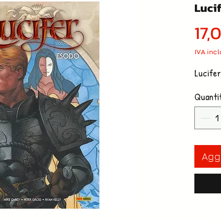
Lucif
17,
IVA inc
Lucife
Quanti
Aggi