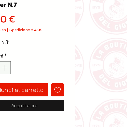
er N.7
Prezzo
00 €
lusa
|
Spedizione €4.99
r N.7
tà
*
ungi al carrello
Acquista ora