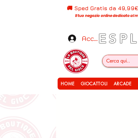
🚚 Sped Gratis d
a 49,99
Il tuo negozio online dedicato al m
ESP
Accedi
HOME
GIOCATTOLI
ARCADE