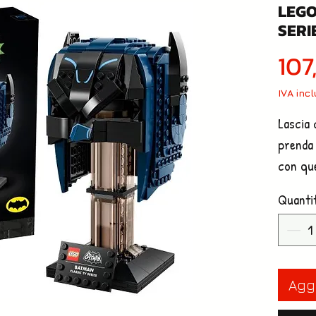
LEGO
SERI
107
IVA inc
Lascia 
prenda 
con que
bagagli
Quanti
Scrivi i
cartelli
applica
Aggi