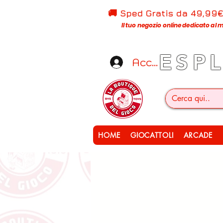
🚚 Sped Gratis d
a 49,99
Il tuo negozio online dedicato al m
ESP
Accedi
HOME
GIOCATTOLI
ARCADE