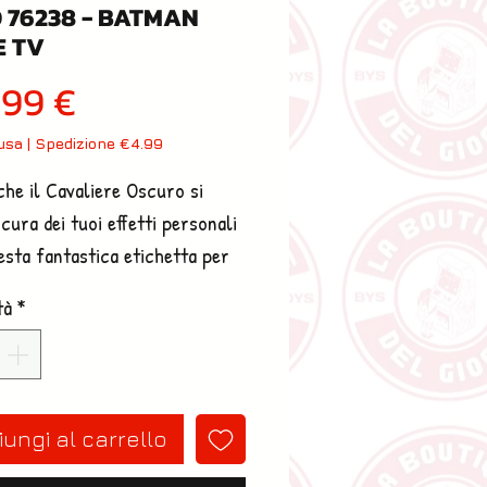
 76238 - BATMAN
E TV
Prezzo
,99 €
lusa
|
Spedizione €4.99
che il Cavaliere Oscuro si 
cura dei tuoi effetti personali 
sta fantastica etichetta per 
 di LEGO® BATMAN: IL FILM. 
tà
*
 tuoi dati personali sul 
no, inseriscilo nell’etichetta e 
lo alla tua valigia o zaino.
ungi al carrello