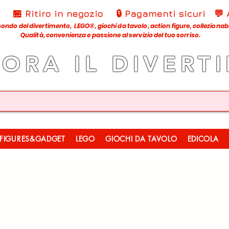
€
🏪 Ritiro in negozio
🔒 Pagamenti sicuri
💬
ondo del divertimento, LEGO®, giochi da tavolo, action figure, collezionabili
Qualità, convenienza e passione al servizio del tuo sorriso.
LORA IL DIVERT
FIGURES&GADGET
LEGO
GIOCHI DA TAVOLO
EDICOLA