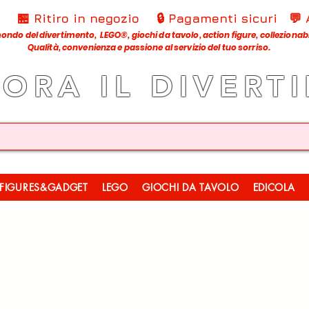
€
🏪 Ritiro in negozio
🔒 Pagamenti sicuri
💬
ondo del divertimento, LEGO®, giochi da tavolo, action figure, collezionabili
Qualità, convenienza e passione al servizio del tuo sorriso.
LORA IL DIVERT
FIGURES&GADGET
LEGO
GIOCHI DA TAVOLO
EDICOLA