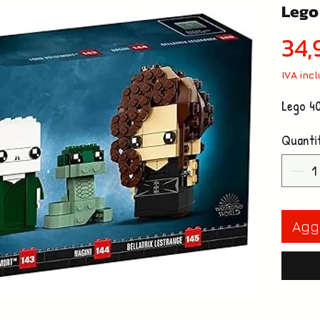
Lego
34,
IVA inc
Lego 4
Quanti
Aggi