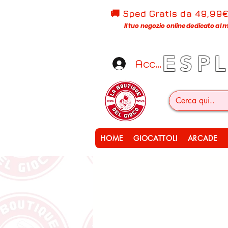
🚚 Sped Gratis d
a 49,99
Il tuo negozio online dedicato al m
ESP
Accedi
HOME
GIOCATTOLI
ARCADE