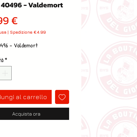
 40496 - Valdemort
Prezzo
99 €
lusa
|
Spedizione €4.99
0496 - Valdemort
tà
*
ungi al carrello
Acquista ora