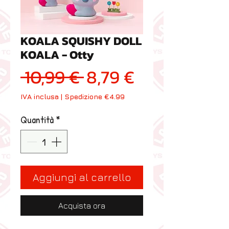
KOALA SQUISHY DOLL
KOALA - Otty
Prezzo regolare
Prezzo scon
 10,99 € 
8,79 €
IVA inclusa
|
Spedizione €4.99
Quantità
*
Aggiungi al carrello
Acquista ora