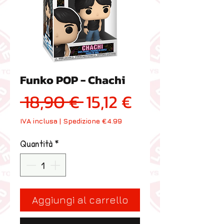
Funko POP - Chachi
Prezzo regolare
Prezzo scon
 18,90 € 
15,12 €
IVA inclusa
|
Spedizione €4.99
Quantità
*
Aggiungi al carrello