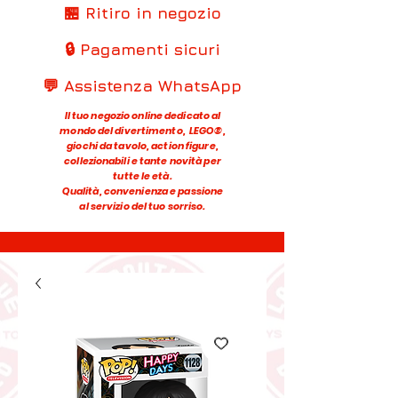
🏪 Ritiro in negozio
🔒 Pagamenti sicuri
💬 Assistenza WhatsApp
Il tuo negozio online dedicato al
mondo del divertimento, LEGO®,
giochi da tavolo, action figure,
collezionabili e tante novità per
tutte le età.
Qualità, convenienza e passione
al servizio del tuo sorriso.