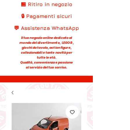
🏪 Ritiro in negozio
🔒 Pagamenti sicuri
💬 Assistenza WhatsApp
Il tuo negozio online dedicato al
mondo del divertimento, LEGO®,
giochi da tavolo, action figure,
collezionabili e tante novità per
tutte le età.
Qualità, convenienza e passione
al servizio del tuo sorriso.