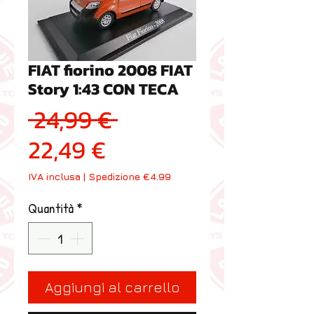
FIAT fiorino 2008 FIAT
Story 1:43 CON TECA
Prezzo regolare
 24,99 € 
Prezzo scontato
22,49 €
IVA inclusa
|
Spedizione €4.99
Quantità
*
Aggiungi al carrello