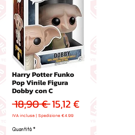
Harry Potter Funko
Pop Vinile Figura
Dobby con C
Prezzo regolare
Prezzo scon
 18,90 € 
15,12 €
IVA inclusa
|
Spedizione €4.99
Quantità
*