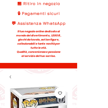
🏪 Ritiro in negozio
🔒 Pagamenti sicuri
💬 Assistenza WhatsApp
Il tuo negozio online dedicato al
mondo del divertimento, LEGO®,
giochi da tavolo, action figure,
collezionabili e tante novità per
tutte le età.
Qualità, convenienza e passione
al servizio del tuo sorriso.