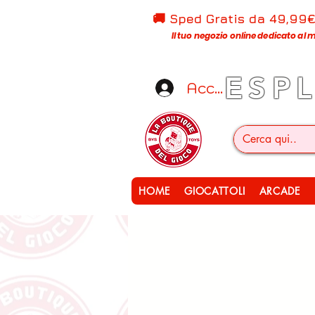
🚚 Sped Gratis d
a 49,99
Il tuo negozio online dedicato al m
ESP
Accedi
HOME
GIOCATTOLI
ARCADE