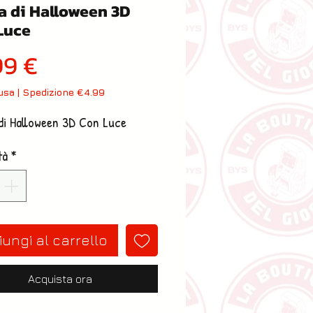
a di Halloween 3D
Luce
Prezzo
99 €
lusa
|
Spedizione €4.99
di Halloween 3D Con Luce
tà
*
ungi al carrello
Acquista ora