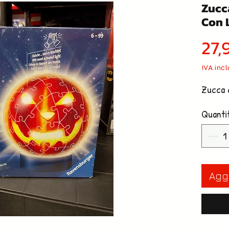
Zucc
Con 
27,
IVA inc
Zucca 
Quanti
Aggi