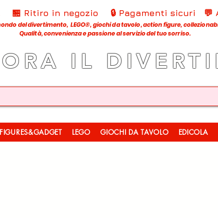
€
🏪 Ritiro in negozio
🔒 Pagamenti sicuri
💬
ondo del divertimento, LEGO®, giochi da tavolo, action figure, collezionabili
Qualità, convenienza e passione al servizio del tuo sorriso.
LORA IL DIVERT
FIGURES&GADGET
LEGO
GIOCHI DA TAVOLO
EDICOLA