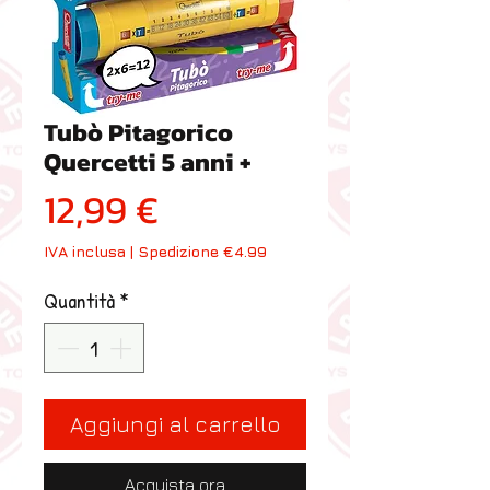
Tubò Pitagorico
Quercetti 5 anni +
Prezzo
12,99 €
IVA inclusa
|
Spedizione €4.99
Quantità
*
Aggiungi al carrello
Acquista ora