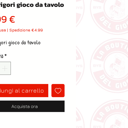
rigori gioco da tavolo
Prezzo
99 €
lusa
|
Spedizione €4.99
gori gioco da tavolo
tà
*
ungi al carrello
Acquista ora