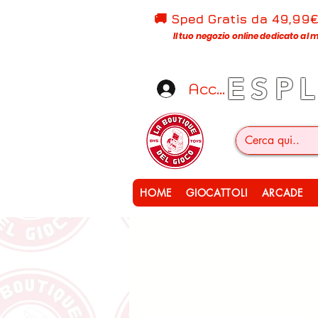
🚚 Sped Gratis d
a 49,99
Il tuo negozio online dedicato al m
ESP
Accedi
HOME
GIOCATTOLI
ARCADE