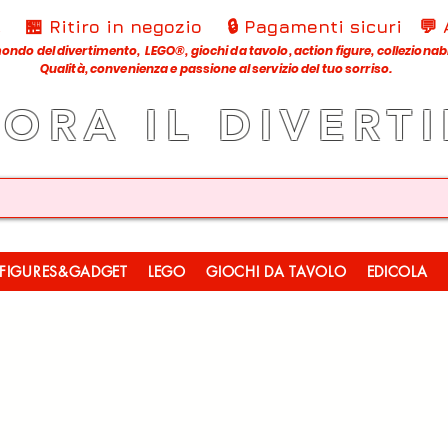
€
🏪 Ritiro in negozio
🔒 Pagamenti sicuri
💬
ondo del divertimento, LEGO®, giochi da tavolo, action figure, collezionabili
Qualità, convenienza e passione al servizio del tuo sorriso.
LORA IL DIVERT
FIGURES&GADGET
LEGO
GIOCHI DA TAVOLO
EDICOLA