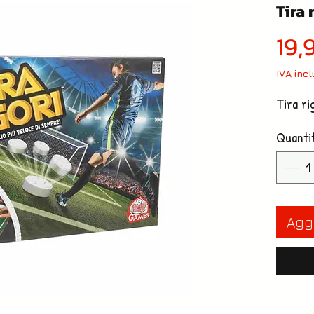
Tira 
19,
IVA inc
Tira ri
Quanti
Aggi