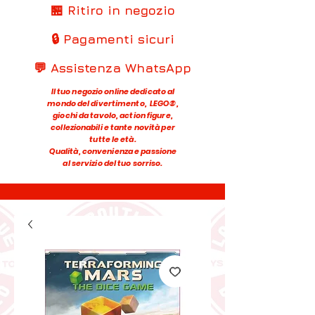
🏪 Ritiro in negozio
🔒 Pagamenti sicuri
💬 Assistenza WhatsApp
Il tuo negozio online dedicato al
mondo del divertimento, LEGO®,
giochi da tavolo, action figure,
collezionabili e tante novità per
tutte le età.
Qualità, convenienza e passione
al servizio del tuo sorriso.