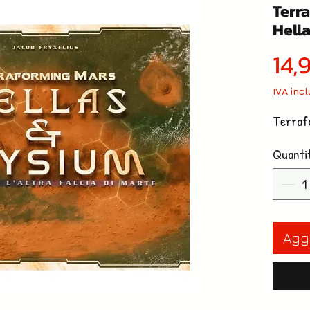
Terr
Hell
14,
IVA inc
Terraf
Quanti
Aggi