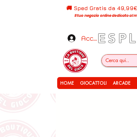
🚚 Sped Gratis d
a 49,99
Il tuo negozio online dedicato al m
ESP
Accedi
HOME
GIOCATTOLI
ARCADE