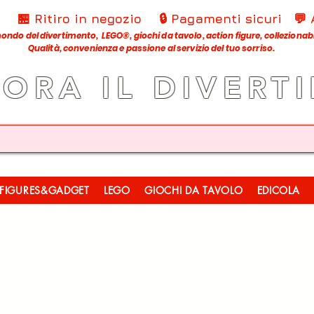
€
🏪 Ritiro in negozio
🔒 Pagamenti sicuri
💬
ondo del divertimento, LEGO®, giochi da tavolo, action figure, collezionabili
Qualità, convenienza e passione al servizio del tuo sorriso.
LORA IL DIVERT
FIGURES&GADGET
LEGO
GIOCHI DA TAVOLO
EDICOLA