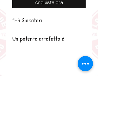
Acquista ora
1-4 Giocatori
Un potente artefatto è
nascosto in un tempio
dimenticato.
Un oscuro incantesimo lo rende
irraggiungibile. L'unico modo
per spezzare questa magia
arcana è trovare le tombe dei
Campioni Malvagi che riposano
nel Tempio, evocarli e
sconfiggerli tutti!
Trova l'Artefatto e fuggi dal