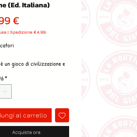
e (Ed. Italiana)
Prezzo
99 €
lusa
|
Spedizione €4.99
catori
è un gioco di civilizzazione e
ta ambientato agli inizi di un
tà
*
ternativo, dopo la fine della
uerra Mondiale in cui la città
ndustria ha catturato
zione dell'Europa intera grazie
ungi al carrello
anzati mezzi tecnologici
 alle fazioni in guerra.
Acquista ora
te i panni di una delle 5 fazioni