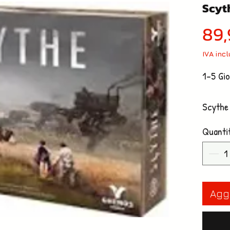
Scyth
89,
IVA inc
1-5 Gio
Scythe 
conquis
Quanti
'900 al
Prima G
stato I
l'atten
Aggi
agli av
forniti
Vestire