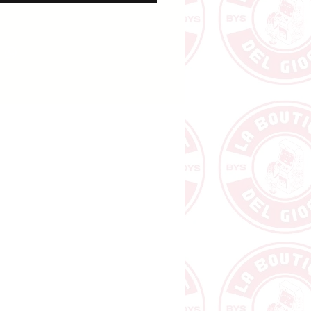
t Europa, che intorno
ustria, tenteranno di
tare il territorio grazie
lizzo delle proprie risorse.
di voi inizierà con una diversa
 un obiettivo segreto ed alcune
 caratteristiche della propria
. Grazie ad esse dovrete
arvi in lungo ed in largo,
ndo le terre limitrofe ed
endo con i villaggi e le
ioni che incontrerete.
petto di gioco può essere
ato durante il corso della