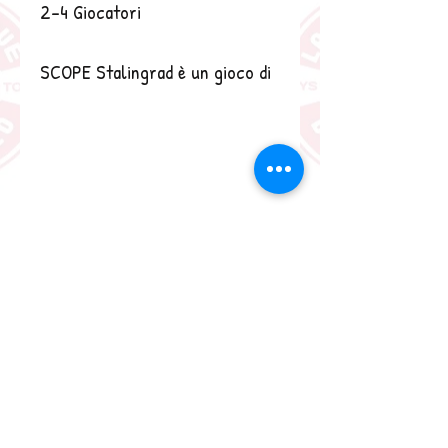
2-4 Giocatori
SCOPE Stalingrad è un gioco di
strategia veloce e coinvolgente
di 10 minuti a partita, con vari
livelli di difficoltà e regole che
si spiegano in due minuti. Lo
scopo è eliminare i cecchini
avversari, o nelle partite
avanzate, fare più punti
possibili eliminando ufficiali e
corpi d'elite. Ci vorrà tutta la
tua capacità di bluffare per
vincere. Dovrai riuscire ad
individuare i tuoi obiettivi,