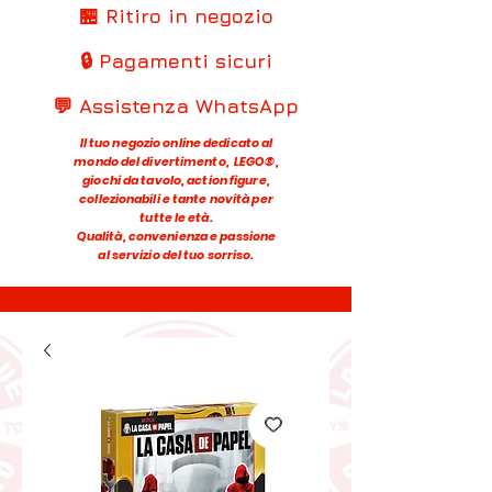
🏪 Ritiro in negozio
🔒 Pagamenti sicuri
💬 Assistenza WhatsApp
Il tuo negozio online dedicato al
mondo del divertimento, LEGO®,
giochi da tavolo, action figure,
collezionabili e tante novità per
tutte le età.
Qualità, convenienza e passione
al servizio del tuo sorriso.