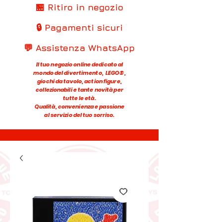
🏪 Ritiro in negozio
🔒 Pagamenti sicuri
💬 Assistenza WhatsApp
Il tuo negozio online dedicato al
mondo del divertimento, LEGO®,
giochi da tavolo, action figure,
collezionabili e tante novità per
tutte le età.
Qualità, convenienza e passione
al servizio del tuo sorriso.