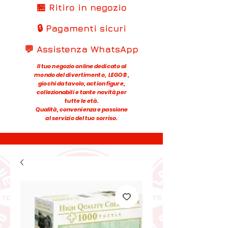
🏪 Ritiro in negozio
🔒 Pagamenti sicuri
💬 Assistenza WhatsApp
Il tuo negozio online dedicato al
mondo del divertimento, LEGO®,
giochi da tavolo, action figure,
collezionabili e tante novità per
tutte le età.
Qualità, convenienza e passione
al servizio del tuo sorriso.