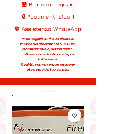
🏪 Ritiro in negozio
🔒 Pagamenti sicuri
💬 Assistenza WhatsApp
Il tuo negozio online dedicato al
mondo del divertimento, LEGO®,
giochi da tavolo, action figure,
collezionabili e tante novità per
tutte le età.
Qualità, convenienza e passione
al servizio del tuo sorriso.