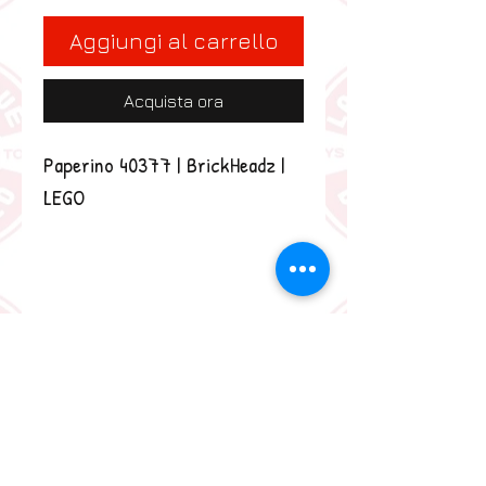
Aggiungi al carrello
Acquista ora
Paperino 40377 | BrickHeadz | 
LEGO