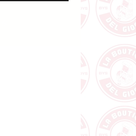
la linea Metropolitana che
ponde
re della propria matita. Al
 della partita, tutti avranno
to la propria rete di 4 linee
litane di Tokyo, una linea per
und è composto dalle seguenti
tificare la fermata di partenza
ropria linea della
olitana;
ruire la tua linea
olitana;