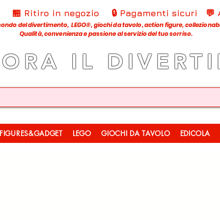
€
🏪 Ritiro in negozio
🔒 Pagamenti sicuri
💬
ondo del divertimento, LEGO®, giochi da tavolo, action figure, collezionabili
Qualità, convenienza e passione al servizio del tuo sorriso.
LORA IL DIVERT
FIGURES&GADGET
LEGO
GIOCHI DA TAVOLO
EDICOLA