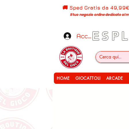
🚚 Sped Gratis d
a 49,99
Il tuo negozio online dedicato al m
ESP
Accedi
HOME
GIOCATTOLI
ARCADE