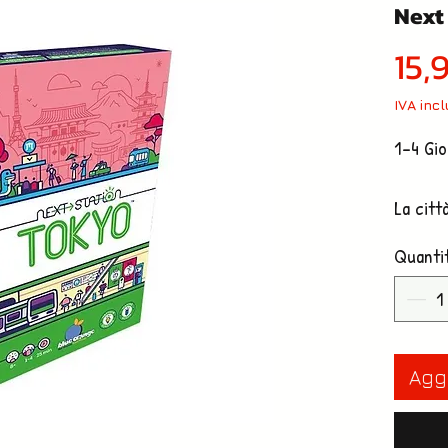
Next
15,
IVA inc
1-4 Gio
La citt
creare
Quanti
Collega
che puo
raccogl
tutta la
Aggi
Una par
ciascun
disegne