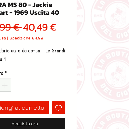
A MS 80 - Jackie
rt - 1969 Uscita 40
Prezzo regolare
Prezzo scontato
,99 € 
40,49 €
lusa
|
Spedizione €4.99
arie auto da corsa - Le Grandi
a 1
tà
*
ungi al carrello
Acquista ora