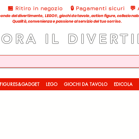
€
🏪 Ritiro in negozio
🔒 Pagamenti sicuri
💬
ondo del divertimento, LEGO®, giochi da tavolo, action figure, collezionabili
Qualità, convenienza e passione al servizio del tuo sorriso.
LORA IL DIVERT
FIGURES&GADGET
LEGO
GIOCHI DA TAVOLO
EDICOLA