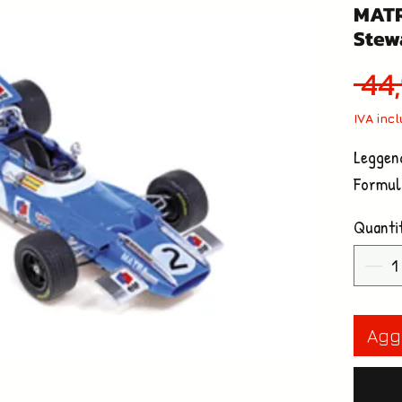
MATR
Stewa
 44
IVA inc
Leggend
Formul
Quanti
Aggi