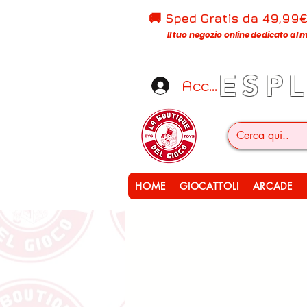
🚚 Sped Gratis d
a 49,99
Il tuo negozio online dedicato al m
ESP
Accedi
HOME
GIOCATTOLI
ARCADE