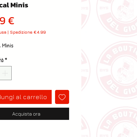
cal Minis
Prezzo
99 €
lusa
|
Spedizione €4.99
 Minis
tà
*
ungi al carrello
Acquista ora