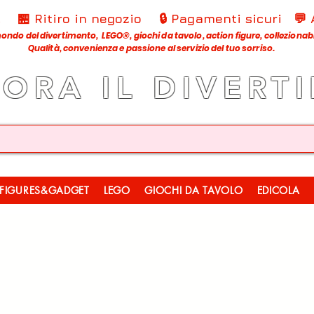
€
🏪 Ritiro in negozio
🔒 Pagamenti sicuri
💬
ondo del divertimento, LEGO®, giochi da tavolo, action figure, collezionabili
Qualità, convenienza e passione al servizio del tuo sorriso.
LORA IL DIVERT
FIGURES&GADGET
LEGO
GIOCHI DA TAVOLO
EDICOLA