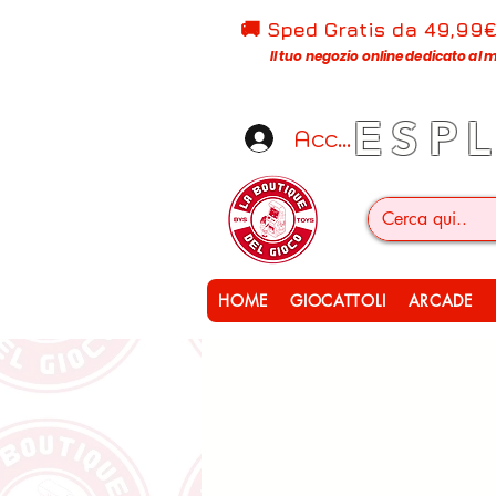
🚚 Sped Gratis d
a 49,99
Il tuo negozio online dedicato al m
ESP
Accedi
HOME
GIOCATTOLI
ARCADE