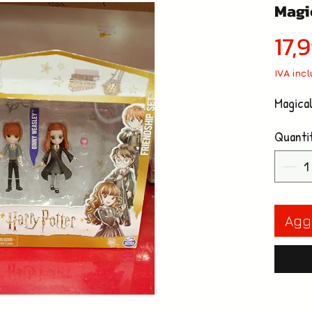
Magi
17,
IVA inc
Magical
Quanti
Aggi