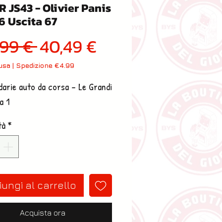
R JS43 - Olivier Panis
6 Uscita 67
Prezzo regolare
Prezzo scontato
,99 € 
40,49 €
lusa
|
Spedizione €4.99
arie auto da corsa - Le Grandi
a 1
tà
*
ungi al carrello
Acquista ora