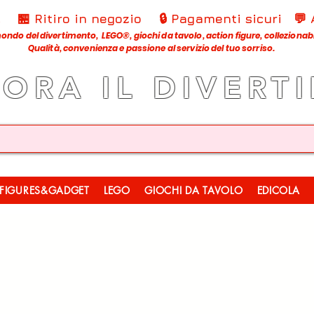
€
🏪 Ritiro in negozio
🔒 Pagamenti sicuri
💬
ondo del divertimento, LEGO®, giochi da tavolo, action figure, collezionabili
Qualità, convenienza e passione al servizio del tuo sorriso.
LORA IL DIVERT
FIGURES&GADGET
LEGO
GIOCHI DA TAVOLO
EDICOLA