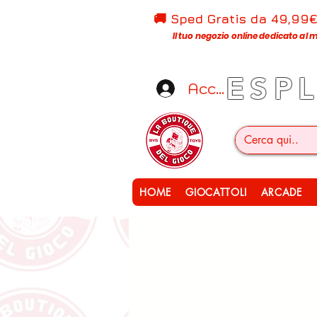
🚚 Sped Gratis d
a 49,99
Il tuo negozio online dedicato al m
ESP
Accedi
HOME
GIOCATTOLI
ARCADE