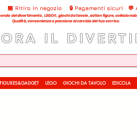
€
🏪 Ritiro in negozio
🔒 Pagamenti sicuri
💬
ondo del divertimento, LEGO®, giochi da tavolo, action figure, collezionabili
Qualità, convenienza e passione al servizio del tuo sorriso.
LORA IL DIVERT
FIGURES&GADGET
LEGO
GIOCHI DA TAVOLO
EDICOLA