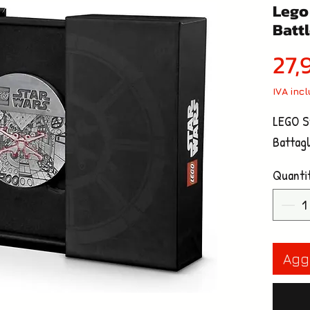
Lego 
Battl
27,
IVA inc
LEGO St
Battagl
Quanti
Aggi