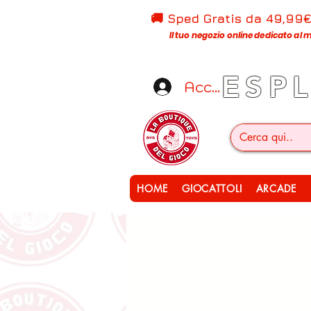
🚚 Sped Gratis d
a 49,99
Il tuo negozio online dedicato al m
ESP
Accedi
HOME
GIOCATTOLI
ARCADE