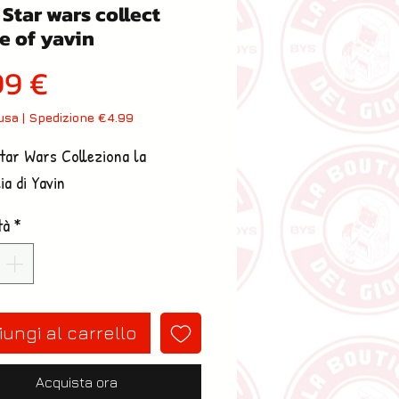
Star wars collect
e of yavin
Prezzo
99 €
lusa
|
Spedizione €4.99
ar Wars Colleziona la 
ia di Yavin
tà
*
ungi al carrello
Acquista ora