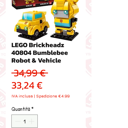
LEGO Brickheadz
40804 Bumblebee
Robot & Vehicle
Prezzo regolare
 34,99 € 
Prezzo scontato
33,24 €
IVA inclusa
|
Spedizione €4.99
Quantità
*