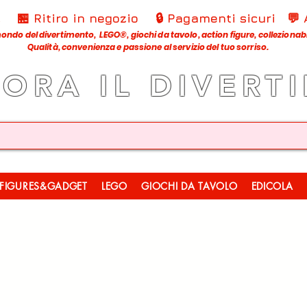
€
🏪 Ritiro in negozio
🔒 Pagamenti sicuri
💬
ondo del divertimento, LEGO®, giochi da tavolo, action figure, collezionabili
Qualità, convenienza e passione al servizio del tuo sorriso.
LORA IL DIVERT
FIGURES&GADGET
LEGO
GIOCHI DA TAVOLO
EDICOLA