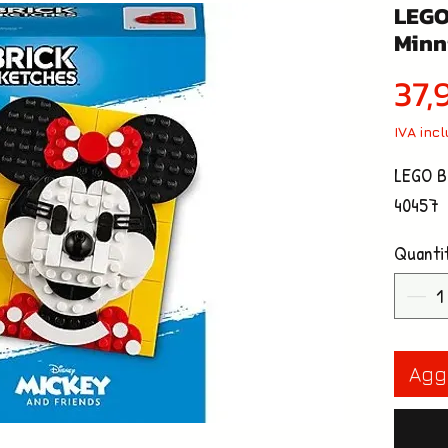
LEGO
Minn
37,
IVA inc
LEGO B
40457
Quanti
Aggi