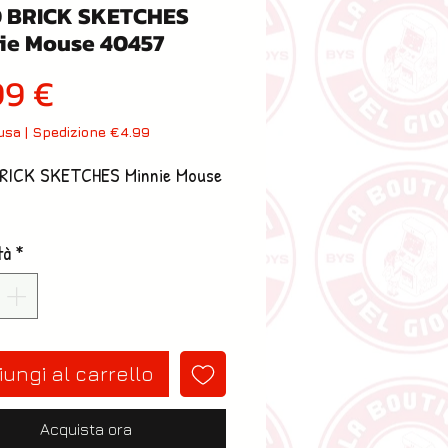
 BRICK SKETCHES
ie Mouse 40457
Prezzo
99 €
lusa
|
Spedizione €4.99
RICK SKETCHES Minnie Mouse 
tà
*
ungi al carrello
Acquista ora