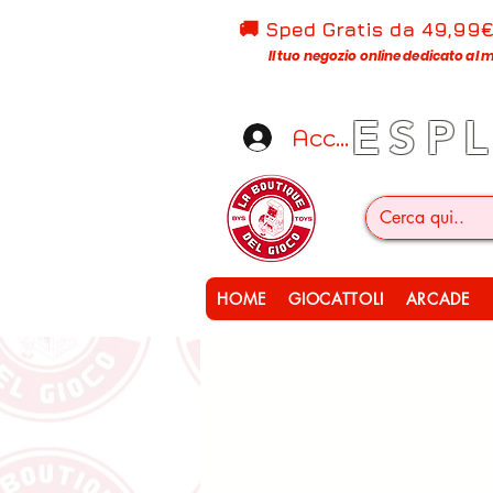
🚚 Sped Gratis d
a 49,99
Il tuo negozio online dedicato al m
ESP
Accedi
HOME
GIOCATTOLI
ARCADE