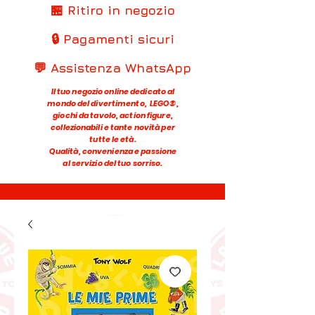
🏪 Ritiro in negozio
🔒 Pagamenti sicuri
💬 Assistenza WhatsApp
Il tuo negozio online dedicato al
mondo del divertimento, LEGO®,
giochi da tavolo, action figure,
collezionabili e tante novità per
tutte le età.
Qualità, convenienza e passione
al servizio del tuo sorriso.