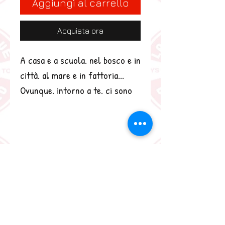
Aggiungi al carrello
Acquista ora
A casa e a scuola. nel bosco e in 
città. al mare e in fattoria... 
Ovunque. intorno a te. ci sono 
tante parole nuove. tutte da 
imparare. Divertiti a scoprirle in 
questo libro. che contiene più di 
300 vocaboli illustrati. Un primo 
divertente viaggio tra le parole 
dedicato ai più piccoli. in 
compagnia dei simpatici 
animaletti di Tony Wolf. Età di 