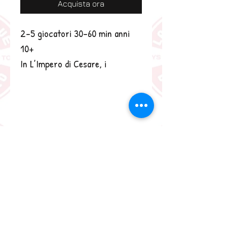
Acquista ora
2-5 giocatori 30-60 min anni
10+
In L’Impero di Cesare, i
giocatori costruiscono Strade
per collegare Roma alle varie
Città della mappa. Ogni nuova
Città rivendicata fornisce
segnalini Città e segnalini
Risorsa che conferiranno punti
alla fine della partita.
È possibile inoltre ottenere
punti in base al percorso che
collega la nuova Città a Roma. Il