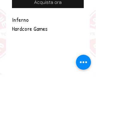
Acquista ora
Inferno
Hardcore Games
Tempo120'
Età13 - 99
Giocatori1 - 4
Lasciate ogni speranza voi
ch'entrate!
Fai in modo che la tua famiglia
scali le vette della gloria degli
inferi e diventi la più illustre