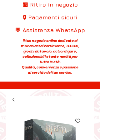
🏪 Ritiro in negozio
🔒 Pagamenti sicuri
💬 Assistenza WhatsApp
Il tuo negozio online dedicato al
mondo del divertimento, LEGO®,
giochi da tavolo, action figure,
collezionabili e tante novità per
tutte le età.
Qualità, convenienza e passione
al servizio del tuo sorriso.