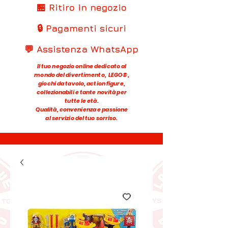
🏪 Ritiro in negozio
🔒 Pagamenti sicuri
💬 Assistenza WhatsApp
Il tuo negozio online dedicato al
mondo del divertimento, LEGO®,
giochi da tavolo, action figure,
collezionabili e tante novità per
tutte le età.
Qualità, convenienza e passione
al servizio del tuo sorriso.