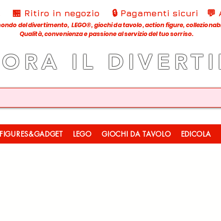
€
🏪 Ritiro in negozio
🔒 Pagamenti sicuri
💬
ondo del divertimento, LEGO®, giochi da tavolo, action figure, collezionabili
Qualità, convenienza e passione al servizio del tuo sorriso.
LORA IL DIVERT
FIGURES&GADGET
LEGO
GIOCHI DA TAVOLO
EDICOLA