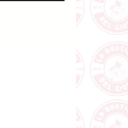
he è scritto nella casella
pondente.
hi arriva per primo al
do! Sei pronto, gira la
a...inizia il divertimento!
 Italy. Articolo ideato e
ato in Italia in stabilimenti
ati.
llone con bottiglia
o da 56 carte
ttiglie di ricambio
gnaposto