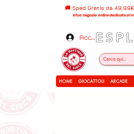
🚚 Sped Gratis d
a 49,99
Il tuo negozio online dedicato al m
ESP
Accedi
HOME
GIOCATTOLI
ARCADE