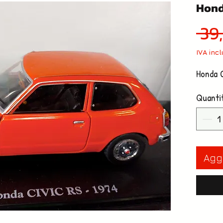
Hond
 39
IVA inc
Honda 
Quanti
Aggi