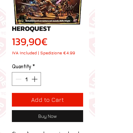
HEROQUEST
Price
139,90€
IVA Included
|
Spedizione €4.99
Quantity
*
Add to Cart
Buy Now