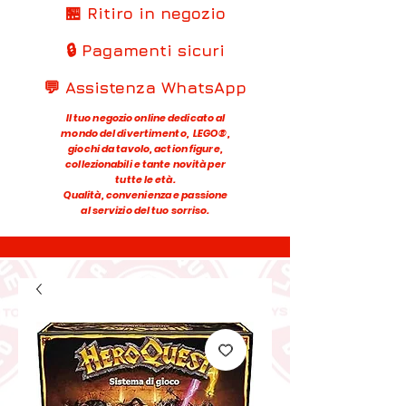
🏪 Ritiro in negozio
🔒 Pagamenti sicuri
💬 Assistenza WhatsApp
Il tuo negozio online dedicato al
mondo del divertimento, LEGO®,
giochi da tavolo, action figure,
collezionabili e tante novità per
tutte le età.
Qualità, convenienza e passione
al servizio del tuo sorriso.