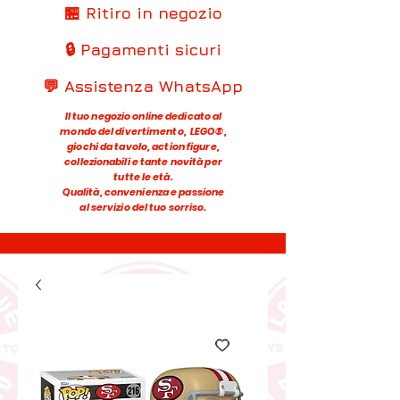
🏪 Ritiro in negozio
🔒 Pagamenti sicuri
💬 Assistenza WhatsApp
Il tuo negozio online dedicato al
mondo del divertimento, LEGO®,
giochi da tavolo, action figure,
collezionabili e tante novità per
tutte le età.
Qualità, convenienza e passione
al servizio del tuo sorriso.