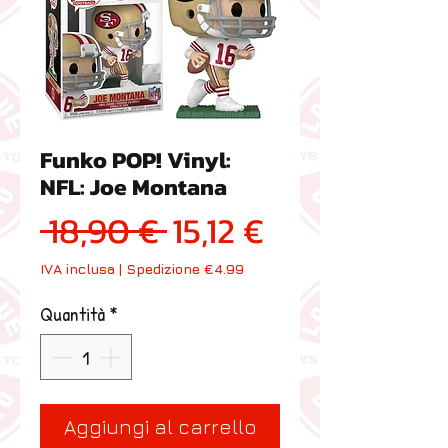
Funko POP! Vinyl:
NFL: Joe Montana
Prezzo regolare
Prezzo scon
 18,90 € 
15,12 €
IVA inclusa
|
Spedizione €4.99
Quantità
*
Aggiungi al carrello