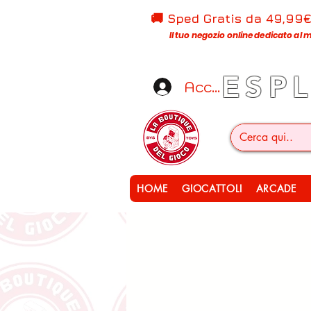
🚚 Sped Gratis d
a 49,99
Il tuo negozio online dedicato al m
ESP
Accedi
HOME
GIOCATTOLI
ARCADE