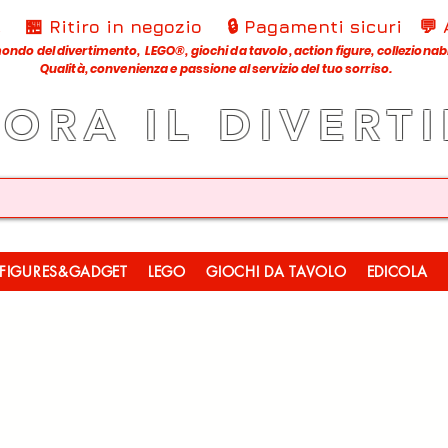
€
🏪 Ritiro in negozio
🔒 Pagamenti sicuri
💬
ondo del divertimento, LEGO®, giochi da tavolo, action figure, collezionabili
Qualità, convenienza e passione al servizio del tuo sorriso.
LORA IL DIVERT
FIGURES&GADGET
LEGO
GIOCHI DA TAVOLO
EDICOLA