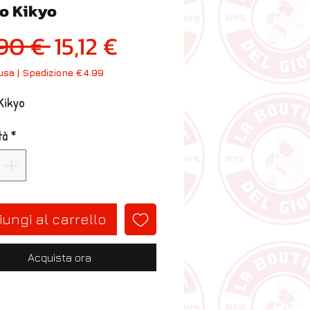
o Kikyo
Prezzo regolare
Prezzo scontato
,90 € 
15,12 €
lusa
|
Spedizione €4.99
Kikyo
tà
*
ungi al carrello
Acquista ora