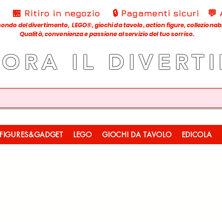
€
🏪 Ritiro in negozio
🔒 Pagamenti sicuri
💬
ondo del divertimento, LEGO®, giochi da tavolo, action figure, collezionabili
Qualità, convenienza e passione al servizio del tuo sorriso.
LORA IL DIVERT
FIGURES&GADGET
LEGO
GIOCHI DA TAVOLO
EDICOLA