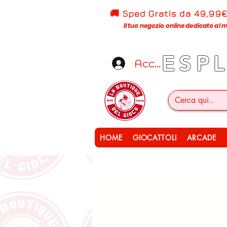
🚚 Sped Gratis d
a 49,99
Il tuo negozio online dedicato al m
ESP
Accedi
HOME
GIOCATTOLI
ARCADE