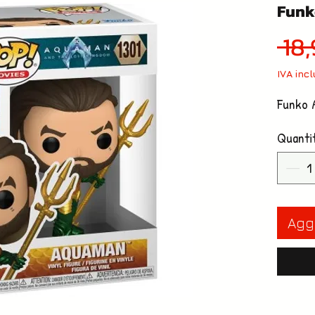
Fun
 18
IVA inc
Funko 
Quanti
Aggi