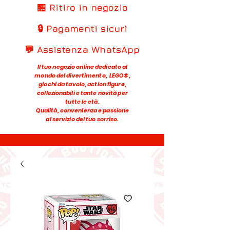
🏪 Ritiro in negozio
🔒 Pagamenti sicuri
💬 Assistenza WhatsApp
Il tuo negozio online dedicato al
mondo del divertimento, LEGO®,
giochi da tavolo, action figure,
collezionabili e tante novità per
tutte le età.
Qualità, convenienza e passione
al servizio del tuo sorriso.