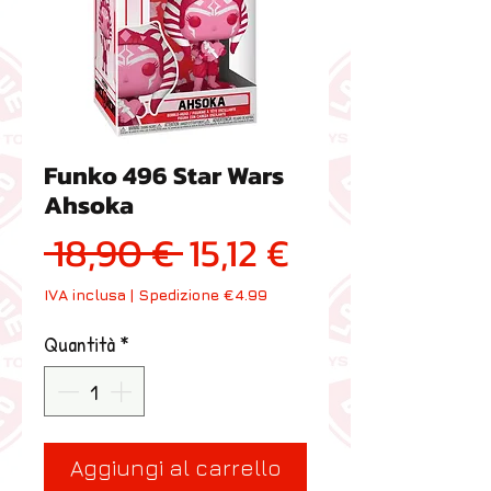
Funko 496 Star Wars
Ahsoka
Prezzo regolare
Prezzo scon
 18,90 € 
15,12 €
IVA inclusa
|
Spedizione €4.99
Quantità
*
Aggiungi al carrello