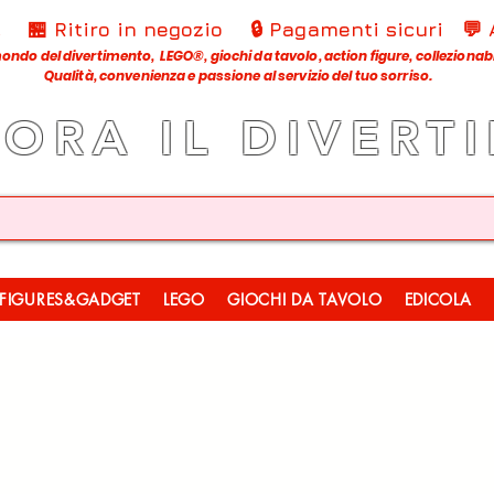
€
🏪 Ritiro in negozio
🔒 Pagamenti sicuri
💬
ondo del divertimento, LEGO®, giochi da tavolo, action figure, collezionabili
Qualità, convenienza e passione al servizio del tuo sorriso.
LORA IL DIVERT
FIGURES&GADGET
LEGO
GIOCHI DA TAVOLO
EDICOLA