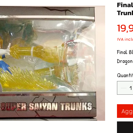
Fina
Trun
19,
IVA inc
Final B
Dragon
Quanti
Aggi