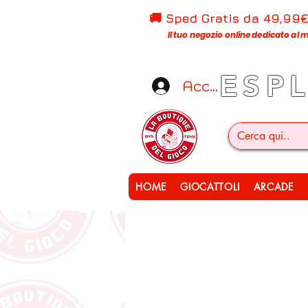
🚚 Sped Gratis d
a 49,99
Il tuo negozio online dedicato al m
ESP
Accedi
HOME
GIOCATTOLI
ARCADE