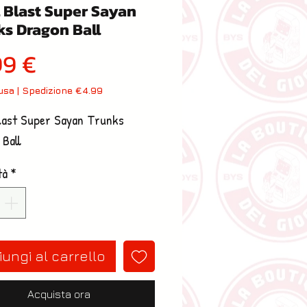
l Blast Super Sayan
ks Dragon Ball
Prezzo
99 €
lusa
|
Spedizione €4.99
last Super Sayan Trunks 
 Ball
tà
*
ungi al carrello
Acquista ora