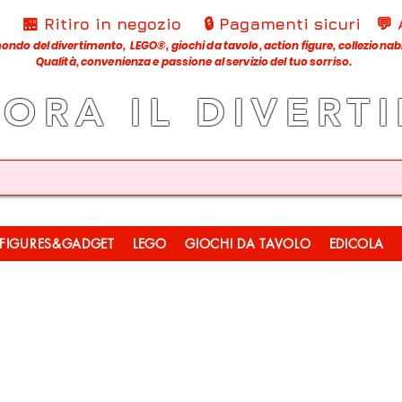
€
🏪 Ritiro in negozio
🔒 Pagamenti sicuri
💬
ondo del divertimento, LEGO®, giochi da tavolo, action figure, collezionabili
Qualità, convenienza e passione al servizio del tuo sorriso.
LORA IL DIVERT
FIGURES&GADGET
LEGO
GIOCHI DA TAVOLO
EDICOLA