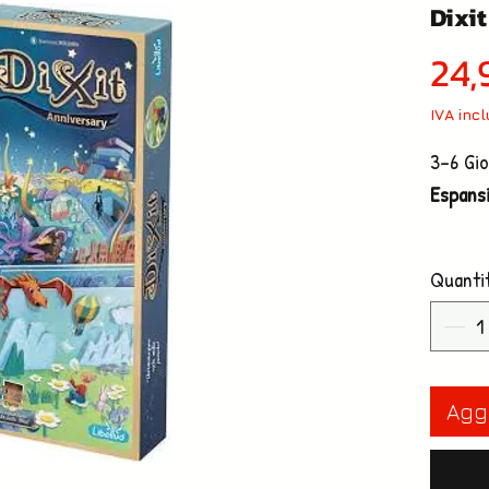
Dixi
24,
IVA inc
3-6 Gio
Espansi
Dixit: 
Quanti
realizz
anniver
carte c
illustr
Aggi
illustr
per le 
enorme