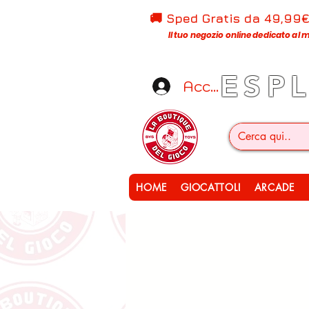
🚚 Sped Gratis d
a 49,99
Il tuo negozio online dedicato al m
ESP
Accedi
HOME
GIOCATTOLI
ARCADE