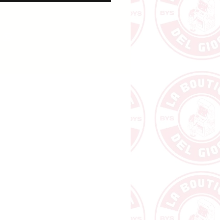
ione per aumentare la
bilità del gioco base. Fatevi
tare ancora più a fondo nel
i Dixit grazie a queste nuove
anti ispirazioni visive.
 un gioco per famiglia ormai di
successo pieno di illustrazioni
 catapulteranno in un mondo
o in cui stimolare la vostra
eativa e la vostra originalità,
ando anche un pizzico di
gia per intuire il modo di
 contorto dei vostri
ri. E' un sorprendente gioco di