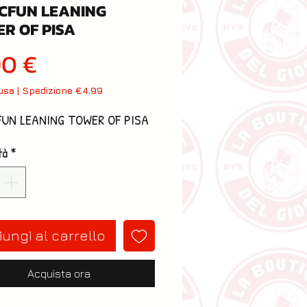
CFUN LEANING
R OF PISA
Prezzo
90 €
lusa
|
Spedizione €4.99
FUN LEANING TOWER OF PISA
tà
*
ungi al carrello
Acquista ora