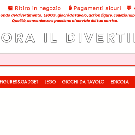
€
🏪 Ritiro in negozio
🔒 Pagamenti sicuri
💬
ondo del divertimento, LEGO®, giochi da tavolo, action figure, collezionabili
Qualità, convenienza e passione al servizio del tuo sorriso.
LORA IL DIVERT
FIGURES&GADGET
LEGO
GIOCHI DA TAVOLO
EDICOLA