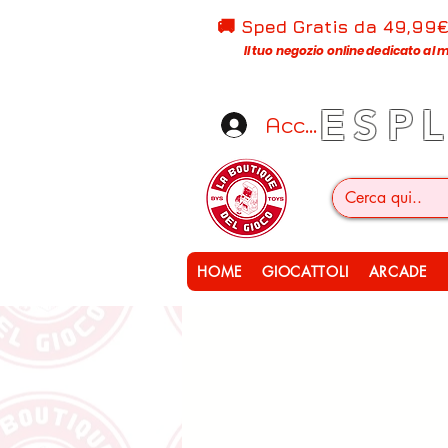
🚚 Sped Gratis d
a 49,99
Il tuo negozio online dedicato al m
ESP
Accedi
HOME
GIOCATTOLI
ARCADE