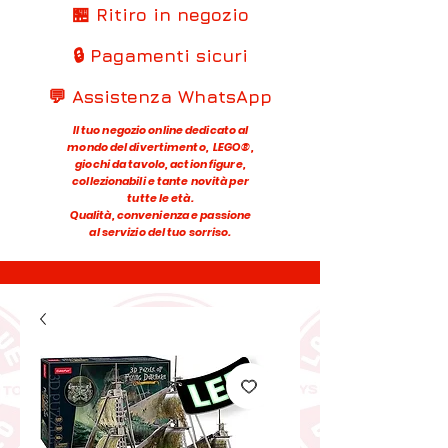
🏪 Ritiro in negozio
🔒 Pagamenti sicuri
💬 Assistenza WhatsApp
Il tuo negozio online dedicato al
mondo del divertimento, LEGO®,
giochi da tavolo, action figure,
collezionabili e tante novità per
tutte le età.
Qualità, convenienza e passione
al servizio del tuo sorriso.