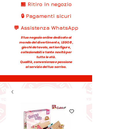
🏪 Ritiro in negozio
🔒 Pagamenti sicuri
💬 Assistenza WhatsApp
Il tuo negozio online dedicato al
mondo del divertimento, LEGO®,
giochi da tavolo, action figure,
collezionabili e tante novità per
tutte le età.
Qualità, convenienza e passione
al servizio del tuo sorriso.