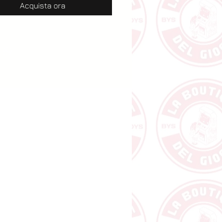
Acquista ora
tere ai bambini concetti come 
stenibilità ed il rispetto per 
te. Made in Italy. Visita la 
 assistenza Clementoni per 
re del servizio “pezzi 
i”