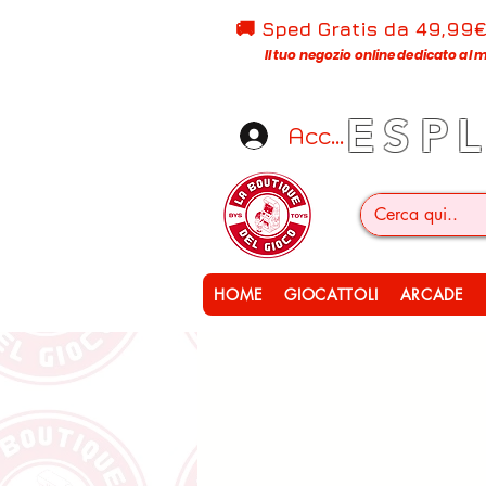
🚚 Sped Gratis d
a 49,99
Il tuo negozio online dedicato al m
ESP
Accedi
HOME
GIOCATTOLI
ARCADE