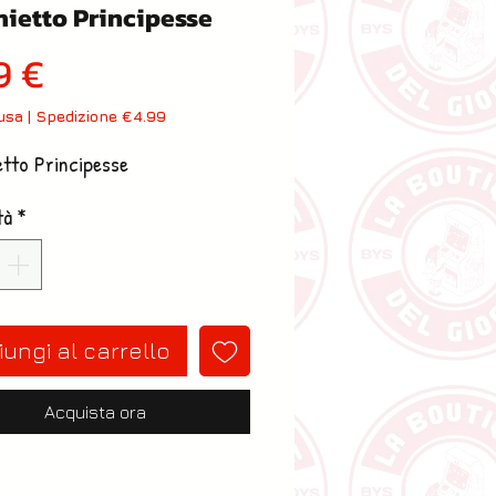
hietto Principesse
Prezzo
9 €
lusa
|
Spedizione €4.99
etto Principesse
tà
*
ungi al carrello
Acquista ora