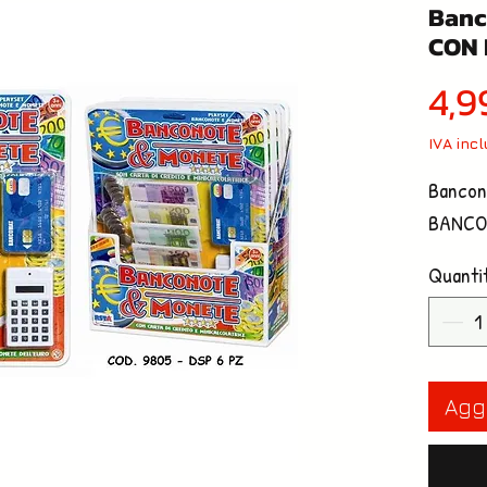
Banc
CON
4,9
IVA inc
Bancon
BANC
Quanti
Aggi