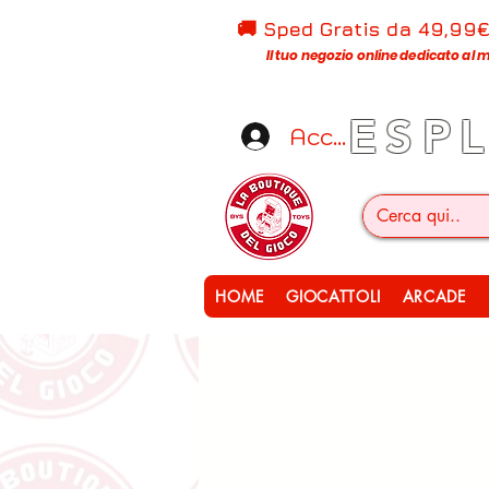
🚚 Sped Gratis d
a 49,99
Il tuo negozio online dedicato al m
ESP
Accedi
HOME
GIOCATTOLI
ARCADE