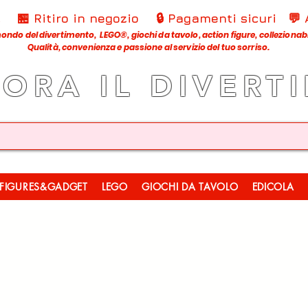
€
🏪 Ritiro in negozio
🔒 Pagamenti sicuri
💬
ondo del divertimento, LEGO®, giochi da tavolo, action figure, collezionabili
Qualità, convenienza e passione al servizio del tuo sorriso.
LORA IL DIVERT
FIGURES&GADGET
LEGO
GIOCHI DA TAVOLO
EDICOLA